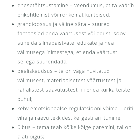
enesetähtsustamine – veendumus, et ta väärib
erikohtlemist või rohkemat kui teised;
grandioossus ja väline sära – suured
fantaasiad enda väärtusest või edust, soov
suhelda silmapaistvate, edukate ja hea
välimusega inimestega, et enda väärtust
sellega suurendada;
pealiskaudsus – ta on väga huvitatud
välimusest, materiaalsetest väärtustest ja
rahalistest saavutustest nii enda kui ka teiste
puhul;
kehv emotsionaalse regulatsiooni võime – eriti
viha ja raevu tekkides, kergesti ärritumine;
ülbus – tema teab kõike kõige paremini, tal on
alati õigus;