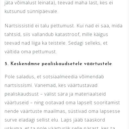
jäta võimalust leinata), teevad maha last, kes ei
kutsunud sünnipäevale.
Nartsissistid ei talu pettumust. Kui nad ei saa, mida
tahtsid, siis vallandub katastroof, mille käigus
teevad nad liiga ka teistele. Sedagi selleks, et
vältida oma pettumust.
5.
Keskendmne pealiskaudsetele väärtustele
Pole saladus, et sotsiaalmeedia võimendab
nartsissismi. Vanemad, kes väärtustavad
pealiskaudsust – välist sära ja materiaalseid
väärtuseid – ning ootavad oma lapselt sooritamist
nende väärtuste maailmas, süstivad oma lapsesse
surve eladagi sellist elu. Laps jääb taaskord
uskuma, et ta pole väärtuslik selle pärast, kes ta