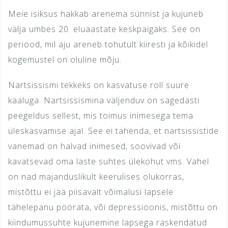
Meie isiksus hakkab arenema sünnist ja kujuneb
välja umbes 20. eluaastate keskpaigaks. See on
periood, mil aju areneb tohutult kiiresti ja kõikidel
kogemustel on oluline mõju.
Nartsissismi tekkeks on kasvatuse roll suure
kaaluga. Nartsissismina väljenduv on sagedasti
peegeldus sellest, mis toimus inimesega tema
üleskasvamise ajal. See ei tähenda, et nartsissistide
vanemad on halvad inimesed, soovivad või
kavatsevad oma laste suhtes ülekohut vms. Vahel
on nad majanduslikult keerulises olukorras,
mistõttu ei jää piisavalt võimalusi lapsele
tähelepanu pöörata, või depressioonis, mistõttu on
kiindumussuhte kujunemine lapsega raskendatud.