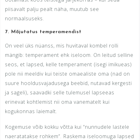
piisavalt palju pealt näha, muutub see
normaalsuseks.
7.
Mõjutatus temperamendist
On veel üks nüanss, mis huvitaval kombel rolli
mängib: temperament ehk iseloom. On leitud selline
seos, et lapsed, kelle temperament (isegi imikueas)
pole nii meeldiv kui teiste omaealiste oma (nad on
suure hooldusvajadusega beebid, nutavad kergesti
ja sageli), saavadki selle tulemusel lapseeas
erinevat kohtlemist nii oma vanematelt kui
kogukonnas laiemalt.
Kogemuse võib kokku võtta kui “nunnudele lastele
naeratatakse rohkem”. Raskema iseloomuga lapsed