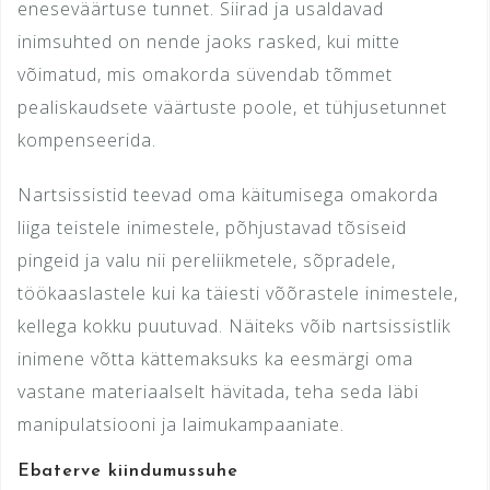
eneseväärtuse tunnet. Siirad ja usaldavad
inimsuhted on nende jaoks rasked, kui mitte
võimatud, mis omakorda süvendab tõmmet
pealiskaudsete väärtuste poole, et tühjusetunnet
kompenseerida.
Nartsissistid teevad oma käitumisega omakorda
liiga teistele inimestele, põhjustavad tõsiseid
pingeid ja valu nii pereliikmetele, sõpradele,
töökaaslastele kui ka täiesti võõrastele inimestele,
kellega kokku puutuvad. Näiteks võib nartsissistlik
inimene võtta kättemaksuks ka eesmärgi oma
vastane materiaalselt hävitada, teha seda läbi
manipulatsiooni ja laimukampaaniate.
Ebaterve kiindumussuhe