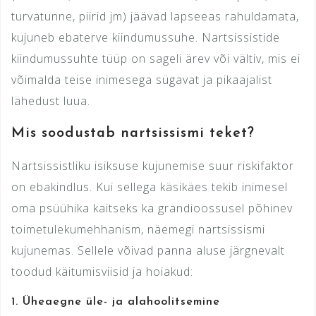
turvatunne, piirid jm) jäävad lapseeas rahuldamata,
kujuneb ebaterve kiindumussuhe. Nartsissistide
kiindumussuhte tüüp on sageli ärev või vältiv, mis ei
võimalda teise inimesega sügavat ja pikaajalist
lähedust luua.
Mis soodustab nartsissismi teket?
Nartsissistliku isiksuse kujunemise suur riskifaktor
on ebakindlus. Kui sellega käsikäes tekib inimesel
oma psüühika kaitseks ka grandioossusel põhinev
toimetulekumehhanism, näemegi nartsissismi
kujunemas. Sellele võivad panna aluse järgnevalt
toodud käitumisviisid ja hoiakud:
1.
Üheaegne üle- ja alahoolitsemine