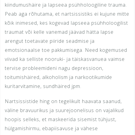
kiindumushäire ja lapseea psühholoogiline trauma.
Peab aga rõhutama, et nartsissistiks ei kujune mitte
kõik inimesed, kes kogevad lapseea psühholoogilist
traumat või kelle vanemad jäävad hätta lapse
arengut toetavate piiride seadmise ja
emotsionaalse toe pakkumisega. Need kogemused
viivad ka selliste nooruki- ja täiskasvanuea vaimse
tervise probleemideni nagu depressioon,
toitumishäired, alkoholism ja narkootikumide
kuritarvitamine, sundhäired jpm.
Nartsissistide hing on tegelikult haavata saanud,
väline bravuurikus ja suurejoonelisus on vajalikud
hoopis selleks, et maskeerida sisemist tühjust,
hülgamishirmu, ebapiisavuse ja vähese