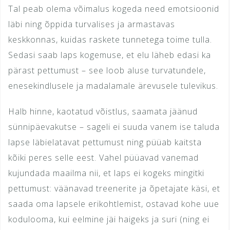
Tal peab olema võimalus kogeda need emotsioonid
läbi ning õppida turvalises ja armastavas
keskkonnas, kuidas raskete tunnetega toime tulla.
Sedasi saab laps kogemuse, et elu läheb edasi ka
pärast pettumust – see loob aluse turvatundele,
enesekindlusele ja madalamale ärevusele tulevikus.
Halb hinne, kaotatud võistlus, saamata jäänud
sünnipäevakutse – sageli ei suuda vanem ise taluda
lapse läbielatavat pettumust ning püüab kaitsta
kõiki peres selle eest. Vahel püüavad vanemad
kujundada maailma nii, et laps ei kogeks mingitki
pettumust: väänavad treenerite ja õpetajate käsi, et
saada oma lapsele erikohtlemist, ostavad kohe uue
kodulooma, kui eelmine jäi haigeks ja suri (ning ei