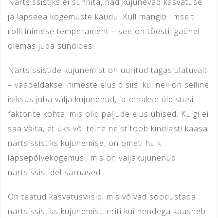
Nartsissistiks ei sünnita, nad kujunevad kasvatuse
ja lapseea kogemuste kaudu. Küll mängib ilmselt
rolli inimese temperament – see on tõesti igaühel
olemas juba sündides.
Nartsissistide kujunemist on uuritud tagasiulatuvalt
– vaadeldakse inimeste elusid siis, kui neil on selline
isiksus juba välja kujunenud, ja tehakse üldistusi
faktorite kohta, mis olid paljude elus ühised. Kuigi ei
saa väita, et üks või teine neist toob kindlasti kaasa
nartsissistiks kujunemise, on ometi hulk
lapsepõlvekogemusi, mis on väljakujunenud
nartsissistidel sarnased.
On teatud kasvatusviisid, mis võivad soodustada
nartsissistiks kujunemist, eriti kui nendega kaasneb