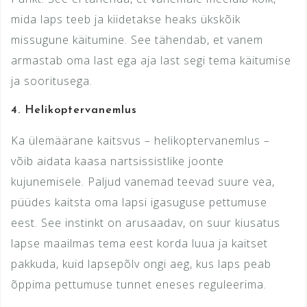
mida laps teeb ja kiidetakse heaks ükskõik
missugune käitumine. See tähendab, et vanem
armastab oma last ega aja last segi tema käitumise
ja sooritusega.
4.
Helikoptervanemlus
Ka ülemäärane kaitsvus – helikoptervanemlus –
võib aidata kaasa nartsissistlike joonte
kujunemisele. Paljud vanemad teevad suure vea,
püüdes kaitsta oma lapsi igasuguse pettumuse
eest. See instinkt on arusaadav, on suur kiusatus
lapse maailmas tema eest korda luua ja kaitset
pakkuda, kuid lapsepõlv ongi aeg, kus laps peab
õppima pettumuse tunnet eneses reguleerima.