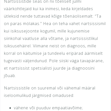
Nartsissistide seas on nii tõeliselt julmi
väärkohtlejaid kui ka inimesi, keda kirjeldades
ütleksid nende tuttavad kõige tõenäolisemalt: “Ta
on paras mölakas.” Hea on teha vahet nartsissismil
kui isiksusejoonte kogumil, mille kujunemise
siinkohal vaatluse alla võtame, ja nartsissistlikul
isiksusehäirel. Viimane neist on diagnoos, mille
korral on käitumise ja tundeelu eripärad äärmiselt
tugevasti väljendunud. Pole siiski väga tavapärane,
et nartsissist spetsialisti juurde ja diagnoosini
jõuab.
Nartsissistile on suuremal või vähemal määral
iseloomulikud järgmised omadused:
vähene või puuduv empaatiavõime;