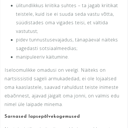
ülitundlikkus kriitika suhtes – ta jagab kriitikat
teistele, kuid ise ei suuda seda vastu võtta,
süüdistades oma vigades teisi, et vältida
vastutust;
pidev tunnustusevajadus, tänapäeval näiteks
sagedasti sotsiaalmeedias;
manipuleeriv käitumine.
Iseloomulikke omadusi on veelgi. Näiteks on
nartsissistid sageli armukadedad, ei ole lojaalsed
oma kaaslastele, saavad rahuldust teiste inimeste
ebaõnnest, ajavad jäigalt oma jonni, on valmis edu
nimel üle laipade minema.
Sarnased lapsepõlvekogemused