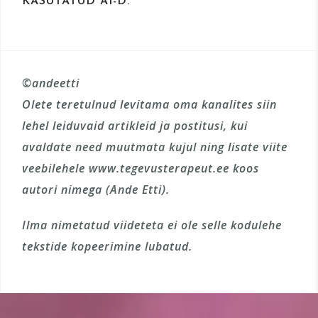
KASUTATUD AI-D.
©andeetti
Olete teretulnud levitama oma kanalites siin
lehel leiduvaid artikleid ja postitusi, kui
avaldate need muutmata kujul ning lisate viite
veebilehele www.tegevusterapeut.ee koos
autori nimega (Ande Etti).
Ilma nimetatud viideteta ei ole selle kodulehe
tekstide kopeerimine lubatud.