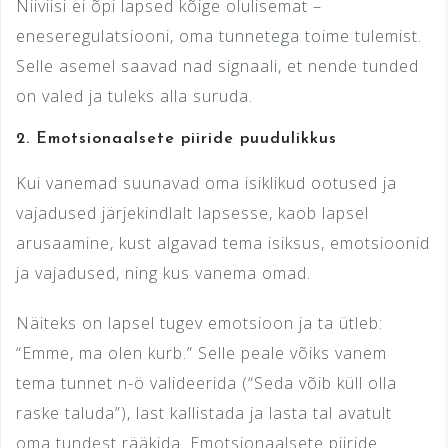
Niiviisi ei õpi lapsed kõige olulisemat –
eneseregulatsiooni, oma tunnetega toime tulemist.
Selle asemel saavad nad signaali, et nende tunded
on valed ja tuleks alla suruda.
2.
Emotsionaalsete piiride puudulikkus
Kui vanemad suunavad oma isiklikud ootused ja
vajadused järjekindlalt lapsesse, kaob lapsel
arusaamine, kust algavad tema isiksus, emotsioonid
ja vajadused, ning kus vanema omad.
Näiteks on lapsel tugev emotsioon ja ta ütleb:
“Emme, ma olen kurb.” Selle peale võiks vanem
tema tunnet n-ö valideerida (“Seda võib küll olla
raske taluda”), last kallistada ja lasta tal avatult
oma tundest rääkida. Emotsionaalsete piiride