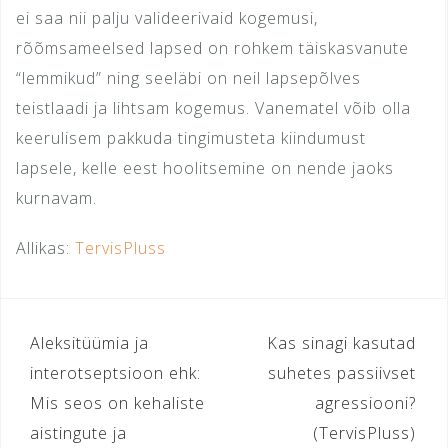
ei saa nii palju valideerivaid kogemusi,
rõõmsameelsed lapsed on rohkem täiskasvanute
“lemmikud” ning seeläbi on neil lapsepõlves
teistlaadi ja lihtsam kogemus. Vanematel võib olla
keerulisem pakkuda tingimusteta kiindumust
lapsele, kelle eest hoolitsemine on nende jaoks
kurnavam.
Allikas:
TervisPluss
Navigeerimine
Aleksitüümia ja
Kas sinagi kasutad
interotseptsioon ehk:
suhetes passiivset
Mis seos on kehaliste
agressiooni?
aistingute ja
(TervisPluss)