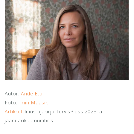
Autor:
Ande Etti
Foto:
Triin Maasik
Artikkel
ilmus ajakirja TervisPluss 2023. a
jaanuarikuu numbris.