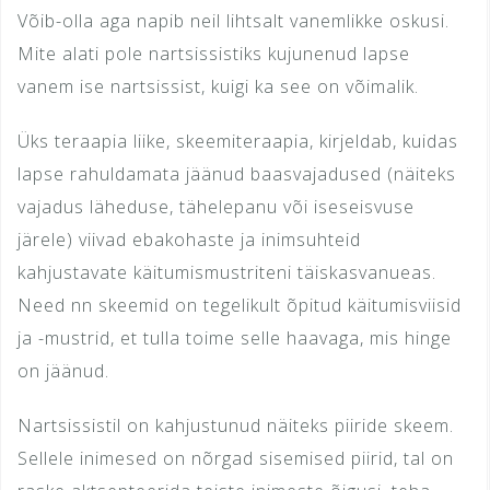
Võib-olla aga napib neil lihtsalt vanemlikke oskusi.
Mite alati pole nartsissistiks kujunenud lapse
vanem ise nartsissist, kuigi ka see on võimalik.
Üks teraapia liike, skeemiteraapia, kirjeldab, kuidas
lapse rahuldamata jäänud baasvajadused (näiteks
vajadus läheduse, tähelepanu või iseseisvuse
järele) viivad ebakohaste ja inimsuhteid
kahjustavate käitumismustriteni täiskasvanueas.
Need nn skeemid on tegelikult õpitud käitumisviisid
ja -mustrid, et tulla toime selle haavaga, mis hinge
on jäänud.
Nartsissistil on kahjustunud näiteks piiride skeem.
Sellele inimesed on nõrgad sisemised piirid, tal on