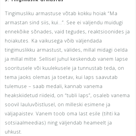
Tingimusliku armastuse võtab kokku hoiak “Ma
armastan sind siis, kui…”. See ei väljendu muidugi
ennekõike sõnades, vaid tegudes, reaktsioonides ja
hoiakutes. Ka vaikusega võib väljendada
tingimuslikku armastust, välides, millal midagi öelda
ja millal mitte. Sellisel juhul keskendub vanem lapse
sooritusele või kuulekusele ja tunnustab teda, on
tema jaoks olemas ja toetav, kui laps saavutab
tulemuse – saab medali, kannab vanema
heakskiidetud riideid, on “tubli laps”, osaleb vanema
soovil lauluvõistlusel, on milleski esimene ja
väljapaistev. Vanem toob oma last esile (tihti ka
sotsiaalmeedias) ning väljendab heameelt ja
uhkust.