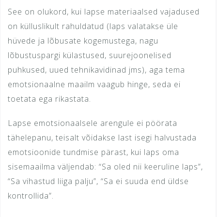
See on olukord, kui lapse materiaalsed vajadused
on külluslikult rahuldatud (laps valatakse üle
hüvede ja lõbusate kogemustega, nagu
lõbustuspargi külastused, suurejoonelised
puhkused, uued tehnikavidinad jms), aga tema
emotsionaalne maailm vaagub hinge, seda ei
toetata ega rikastata.
Lapse emotsionaalsele arengule ei pöörata
tähelepanu, teisalt võidakse last isegi halvustada
emotsioonide tundmise pärast, kui laps oma
sisemaailma väljendab: “Sa oled nii keeruline laps”,
“Sa vihastud liiga palju”, “Sa ei suuda end üldse
kontrollida”.