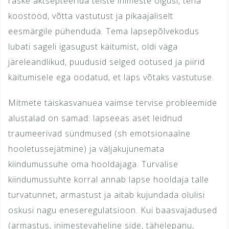
raske aktsepteerida teiste inimeste õigusi, teha
koostööd, võtta vastutust ja pikaajaliselt
eesmärgile pühenduda. Tema lapsepõlvekodus
lubati sageli igasugust käitumist, oldi väga
järeleandlikud, puudusid selged ootused ja piirid
käitumisele ega oodatud, et laps võtaks vastutuse.
Mitmete täiskasvanuea vaimse tervise probleemide
alustalad on samad: lapseeas aset leidnud
traumeerivad sündmused (sh emotsionaalne
hooletussejätmine) ja väljakujunemata
kiindumussuhe oma hooldajaga. Turvalise
kiindumussuhte korral annab lapse hooldaja talle
turvatunnet, armastust ja aitab kujundada olulisi
oskusi nagu eneseregulatsioon. Kui baasvajadused
(armastus, inimestevaheline side, tähelepanu,