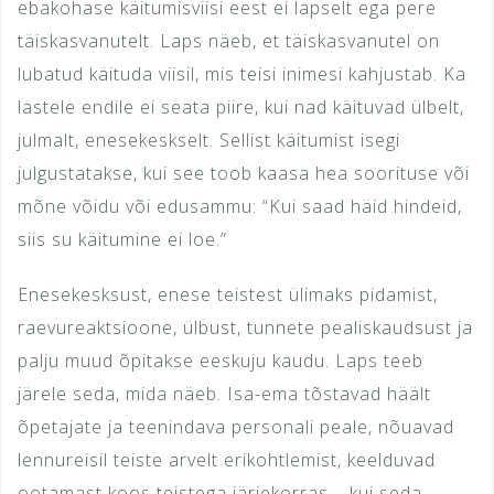
ebakohase käitumisviisi eest ei lapselt ega pere
täiskasvanutelt. Laps näeb, et täiskasvanutel on
lubatud käituda viisil, mis teisi inimesi kahjustab. Ka
lastele endile ei seata piire, kui nad käituvad ülbelt,
julmalt, enesekeskselt. Sellist käitumist isegi
julgustatakse, kui see toob kaasa hea soorituse või
mõne võidu või edusammu: “Kui saad häid hindeid,
siis su käitumine ei loe.”
Enesekesksust, enese teistest ülimaks pidamist,
raevureaktsioone, ülbust, tunnete pealiskaudsust ja
palju muud õpitakse eeskuju kaudu. Laps teeb
järele seda, mida näeb. Isa-ema tõstavad häält
õpetajate ja teenindava personali peale, nõuavad
lennureisil teiste arvelt erikohtlemist, keelduvad
ootamast koos teistega järjekorras – kui seda