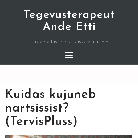
Skip
Tegevusterapeut
to
content
Ande Etti
Teraapia lastele ja täiskasvanutele
Kuidas kujuneb
nartsissist?
(TervisPluss)