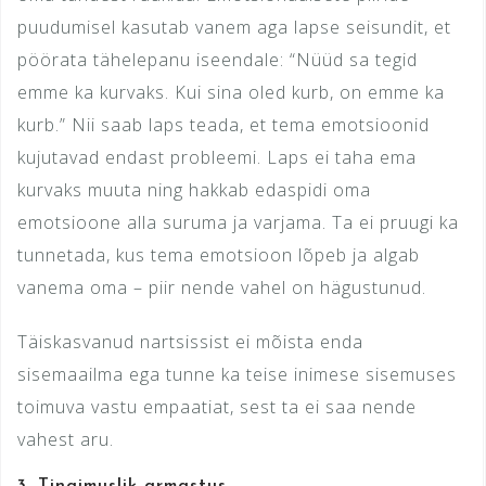
puudumisel kasutab vanem aga lapse seisundit, et
pöörata tähelepanu iseendale: “Nüüd sa tegid
emme ka kurvaks. Kui sina oled kurb, on emme ka
kurb.” Nii saab laps teada, et tema emotsioonid
kujutavad endast probleemi. Laps ei taha ema
kurvaks muuta ning hakkab edaspidi oma
emotsioone alla suruma ja varjama. Ta ei pruugi ka
tunnetada, kus tema emotsioon lõpeb ja algab
vanema oma – piir nende vahel on hägustunud.
Täiskasvanud nartsissist ei mõista enda
sisemaailma ega tunne ka teise inimese sisemuses
toimuva vastu empaatiat, sest ta ei saa nende
vahest aru.
3.
Tingimuslik armastus