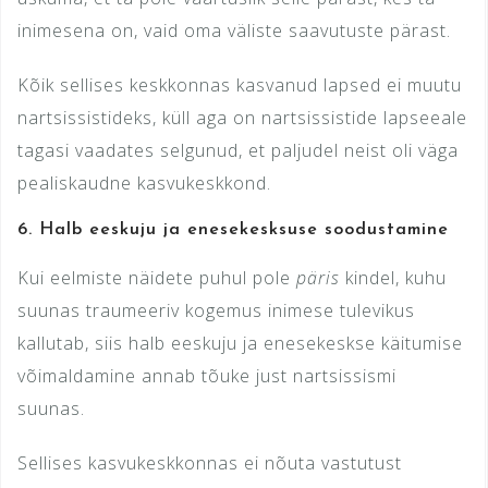
inimesena on, vaid oma väliste saavutuste pärast.
Kõik sellises keskkonnas kasvanud lapsed ei muutu
nartsissistideks, küll aga on nartsissistide lapseeale
tagasi vaadates selgunud, et paljudel neist oli väga
pealiskaudne kasvukeskkond.
6.
Halb eeskuju ja enesekesksuse soodustamine
Kui eelmiste näidete puhul pole
päris
kindel, kuhu
suunas traumeeriv kogemus inimese tulevikus
kallutab, siis halb eeskuju ja enesekeskse käitumise
võimaldamine annab tõuke just nartsissismi
suunas.
Sellises kasvukeskkonnas ei nõuta vastutust