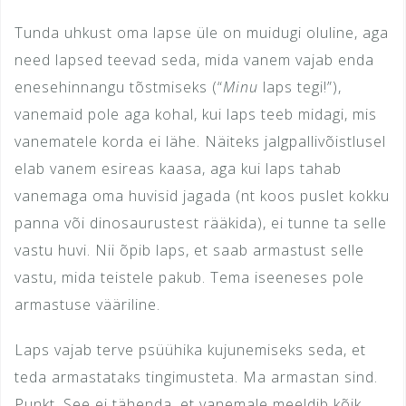
Tunda uhkust oma lapse üle on muidugi oluline, aga
need lapsed teevad seda, mida vanem vajab enda
enesehinnangu tõstmiseks (“
Minu
laps tegi!”),
vanemaid pole aga kohal, kui laps teeb midagi, mis
vanematele korda ei lähe. Näiteks jalgpallivõistlusel
elab vanem esireas kaasa, aga kui laps tahab
vanemaga oma huvisid jagada (nt koos puslet kokku
panna või dinosaurustest rääkida), ei tunne ta selle
vastu huvi. Nii õpib laps, et saab armastust selle
vastu, mida teistele pakub. Tema iseeneses pole
armastuse vääriline.
Laps vajab terve psüühika kujunemiseks seda, et
teda armastataks tingimusteta. Ma armastan sind.
Punkt. See ei tähenda, et vanemale meeldib kõik,