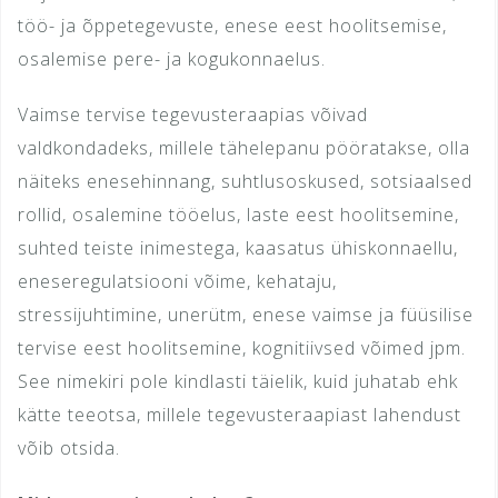
töö- ja õppetegevuste, enese eest hoolitsemise,
osalemise pere- ja kogukonnaelus.
Vaimse tervise tegevusteraapias võivad
valdkondadeks, millele tähelepanu pööratakse, olla
näiteks enesehinnang, suhtlusoskused, sotsiaalsed
rollid, osalemine tööelus, laste eest hoolitsemine,
suhted teiste inimestega, kaasatus ühiskonnaellu,
eneseregulatsiooni võime, kehataju,
stressijuhtimine, unerütm, enese vaimse ja füüsilise
tervise eest hoolitsemine, kognitiivsed võimed jpm.
See nimekiri pole kindlasti täielik, kuid juhatab ehk
kätte teeotsa, millele tegevusteraapiast lahendust
võib otsida.