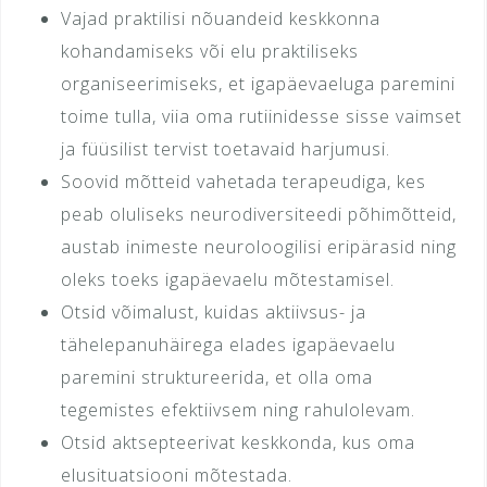
Vajad praktilisi nõuandeid keskkonna
kohandamiseks või elu praktiliseks
organiseerimiseks, et igapäevaeluga paremini
toime tulla, viia oma rutiinidesse sisse vaimset
ja füüsilist tervist toetavaid harjumusi.
Soovid mõtteid vahetada terapeudiga, kes
peab oluliseks neurodiversiteedi põhimõtteid,
austab inimeste neuroloogilisi eripärasid ning
oleks toeks igapäevaelu mõtestamisel.
Otsid võimalust, kuidas aktiivsus- ja
tähelepanuhäirega elades igapäevaelu
paremini struktureerida, et olla oma
tegemistes efektiivsem ning rahulolevam.
Otsid aktsepteerivat keskkonda, kus oma
elusituatsiooni mõtestada.