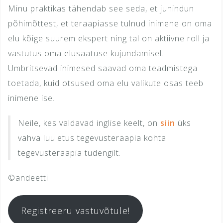
Minu praktikas tähendab see seda, et juhindun
põhimõttest, et teraapiasse tulnud inimene on oma
elu kõige suurem ekspert ning tal on aktiivne roll ja
vastutus oma elusaatuse kujundamisel.
Ümbritsevad inimesed saavad oma teadmistega
toetada, kuid otsused oma elu valikute osas teeb
inimene ise.
Neile, kes valdavad inglise keelt, on
siin
üks
vahva luuletus tegevusteraapia kohta
tegevusteraapia tudengilt.
©andeetti
Registreeru vastuvõtule!