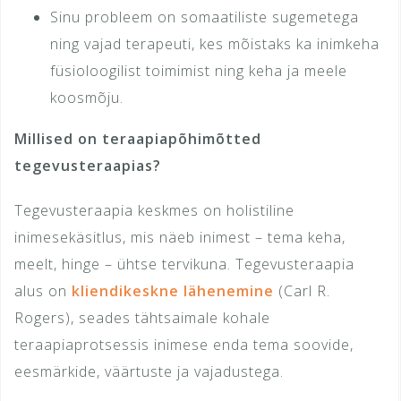
Sinu probleem on somaatiliste sugemetega
ning vajad terapeuti, kes mõistaks ka inimkeha
füsioloogilist toimimist ning keha ja meele
koosmõju.
Millised on teraapiapõhimõtted
tegevusteraapias?
Tegevusteraapia keskmes on holistiline
inimesekäsitlus, mis näeb inimest – tema keha,
meelt, hinge – ühtse tervikuna. Tegevusteraapia
alus on
kliendikeskne lähenemine
(Carl R.
Rogers), seades tähtsaimale kohale
teraapiaprotsessis inimese enda tema soovide,
eesmärkide, väärtuste ja vajadustega.