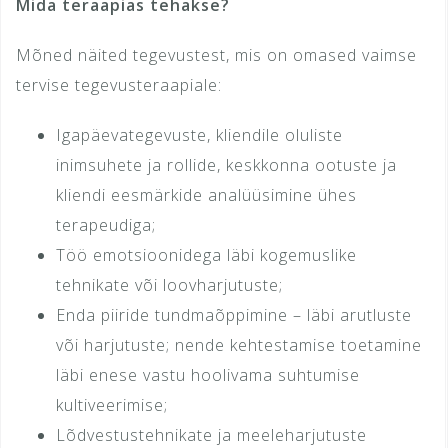
Mida teraapias tehakse?
Mõned näited tegevustest, mis on omased vaimse
tervise tegevusteraapiale:
Igapäevategevuste, kliendile oluliste
inimsuhete ja rollide, keskkonna ootuste ja
kliendi eesmärkide analüüsimine ühes
terapeudiga;
Töö emotsioonidega läbi kogemuslike
tehnikate või loovharjutuste;
Enda piiride tundmaõppimine – läbi arutluste
või harjutuste; nende kehtestamise toetamine
läbi enese vastu hoolivama suhtumise
kultiveerimise;
Lõdvestustehnikate ja meeleharjutuste