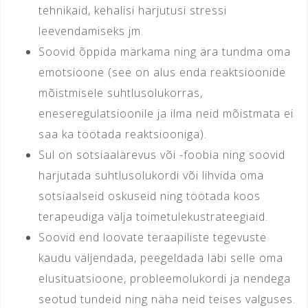
tehnikaid, kehalisi harjutusi stressi
leevendamiseks jm.
Soovid õppida märkama ning ära tundma oma
emotsioone (see on alus enda reaktsioonide
mõistmisele suhtlusolukorras,
eneseregulatsioonile ja ilma neid mõistmata ei
saa ka töötada reaktsiooniga).
Sul on sotsiaalärevus või -foobia ning soovid
harjutada suhtlusolukordi või lihvida oma
sotsiaalseid oskuseid ning töötada koos
terapeudiga välja toimetulekustrateegiaid.
Soovid end loovate teraapiliste tegevuste
kaudu väljendada, peegeldada läbi selle oma
elusituatsioone, probleemolukordi ja nendega
seotud tundeid ning näha neid teises valguses.