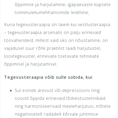
õppimine ja harjutamine, igapäevaste küpsete
toimetulekumehhanismide leidmine;
Kuna tegevusteraapia on laiem kui vestlusteraapia
– tegevusteraapia arsenalis on palju erinevaid
töövahendeid, millest vaid üks on nõustamine, on
vajadusel suur rõhk praktilist laadi harjutustel,
loovtegevustel, erinevate toetavate tehnikate
õppimisel ja harjutamisel.
Tegevusteraapia võib sulle sobida, kui
Sul esineb ärevust või depressiooni ning
soovid õppida erinevaid lõdvestustehnikaid
ning harmoniseerivaid meeleharjutusi, mõtete
negatiivsetelt radadelt kõrvale juhtimise