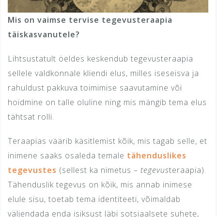
Mis on vaimse tervise tegevusteraapia
täiskasvanutele?
Lihtsustatult öeldes keskendub tegevusteraapia
sellele valdkonnale kliendi elus, milles iseseisva ja
rahuldust pakkuva toimimise saavutamine või
hoidmine on talle oluline ning mis mängib tema elus
tähtsat rolli.
Teraapias väärib käsitlemist kõik, mis tagab selle, et
inimene saaks osaleda temale
tähenduslikes
tegevustes
(sellest ka nimetus –
tegevus
teraapia).
Tähenduslik tegevus on kõik, mis annab inimese
elule sisu, toetab tema identiteeti, võimaldab
väljendada enda isiksust läbi sotsiaalsete suhete,