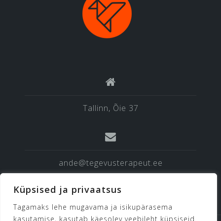
Tallinn, Õie 37
ande@tegevusterapeut.ee
Küpsised ja privaatsus
Tagamaks lehe mugavama ja isikupärasema
kasutamise, kasutab käesolev veebileht küpsiseid.