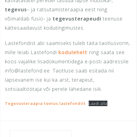
kasvatavatel peredel tasuda lapse muusika-,
tegevus
– ja ratsutamisteraapia eest ning
võimaldab füsio- ja
tegevusterapeudi
teenuse
kättesaadavust kodutingimustes.
Lastefondist abi saamiseks tuleb täita taotlusvorm,
mille leiab Lastefondi
kodulehelt
ning saata see
koos vajalike lisadokumentidega e-posti aadressile
info@lastefond.ee. Taotluse saab esitada nii
lapsevanem ise kui ka arst, terapeut,
sotsiaaltöötaja või perele lähedane isik.
Tegevusteraapia toetus lastefondilt
Laadi alla
Otsi: