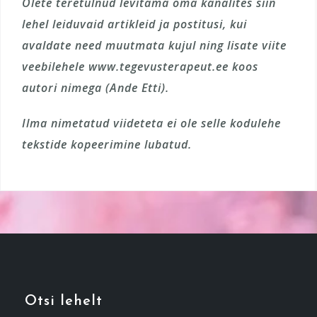
Olete teretulnud levitama oma kanalites siin
lehel leiduvaid artikleid ja postitusi, kui
avaldate need muutmata kujul ning lisate viite
veebilehele www.tegevusterapeut.ee koos
autori nimega (Ande Etti).
Ilma nimetatud viideteta ei ole selle kodulehe
tekstide kopeerimine lubatud.
Otsi lehelt