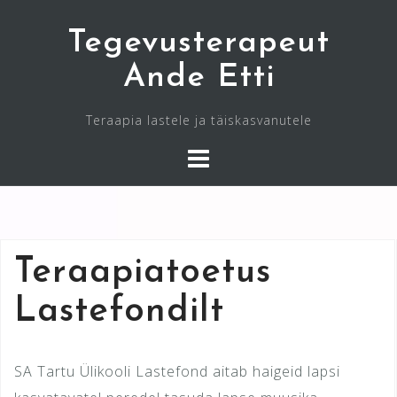
Skip
Tegevusterapeut
to
content
Ande Etti
Teraapia lastele ja täiskasvanutele
Teraapiatoetus
Lastefondilt
SA Tartu Ülikooli Lastefond aitab haigeid lapsi