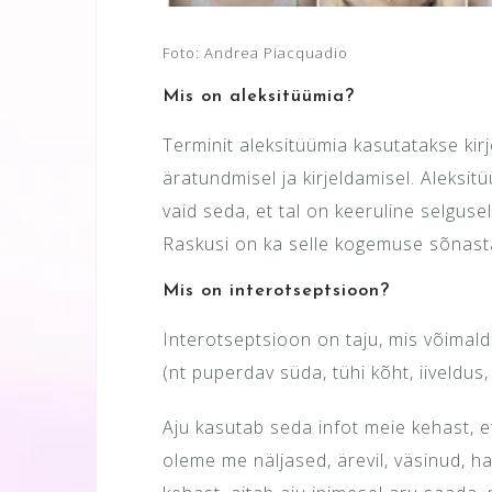
Foto: Andrea Piacquadio
Mis on aleksitüümia?
Terminit aleksitüümia kasutatakse kir
äratundmisel ja kirjeldamisel. Aleksi
vaid seda, et tal on keeruline selguse
Raskusi on ka selle kogemuse sõnast
Mis on interotseptsioon?
Interotseptsioon on taju, mis võimal
(nt puperdav süda, tühi kõht, iiveldus,
Aju kasutab seda infot meie kehast, 
oleme me näljased, ärevil, väsinud, ha