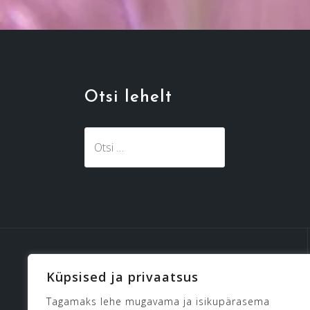
Otsi lehelt
Otsi:
Küpsised ja privaatsus
Tagamaks lehe mugavama ja isikupärasema