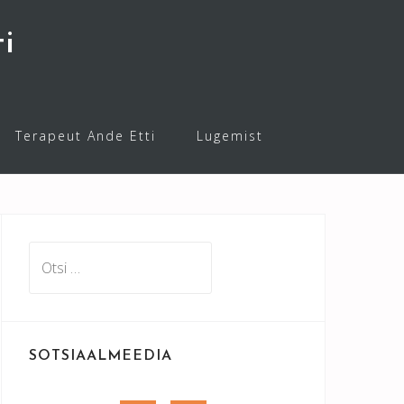
i
Terapeut Ande Etti
Lugemist
Otsi:
SOTSIAALMEEDIA