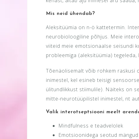
kehast, aitab aju inimesel aru saada,
Mis neid ühendab?
Aleksitüümia on n-ö kattetermin. Inte
neurobioloogiline põhjus. Meie intero
viiteid meie emotsionaalse seisundi 
probleemiga (aleksitüümia) tegeleda,
Tõenäolisemalt võib rohkem raskusi 
inimestel, kel esineb teisigi sensoors
ülitundlikkust stiimulile). Näiteks on
mitte-neurotüüpilistel inimestel, nt aut
Valik interotseptsiooni meelt arend
Mindfulness e teadvelolek
Emotsioonidega seotud mängud