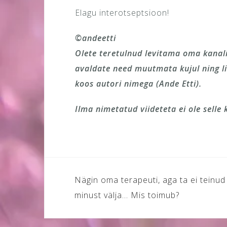
Elagu interotseptsioon!
©andeetti
Olete teretulnud levitama oma kanalite
avaldate need muutmata kujul ning li
koos autori nimega (Ande Etti).
Ilma nimetatud viideteta ei ole selle
Navigeerimine
Nägin oma terapeuti, aga ta ei teinud
minust välja… Mis toimub?