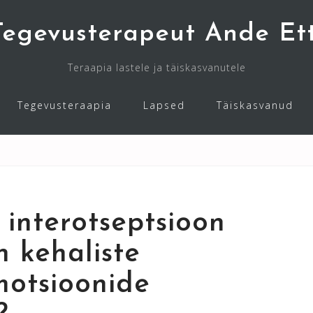
Tegevusterapeut Ande Ett
Teraapia lastele ja täiskasvanutele
Tegevusteraapia
Lapsed
Täiskasvanud
 interotseptsioon
n kehaliste
motsioonide