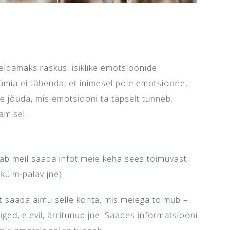
jeldamaks raskusi isiklike emotsioonide
tüümia ei tähenda, et inimesel pole emotsioone,
le jõuda, mis emotsiooni ta täpselt tunneb.
amisel.
dab meil saada infot meie keha sees toimuvast
 külm-palav jne).
et saada aimu selle kohta, mis meiega toimub –
iged, elevil, ärritunud jne. Saades informatsiooni