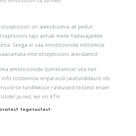
 mis emotsiooni ta tunneb.
rotseptsioon on aleksitüümia all peituv
tseptsiooni taju annab meile hädavajalikke
kohta. Seega ei saa emotsioonide mõistmise
 kaasamata interotseptsiooni arendamist.
oma emotsioonide tunnetamisel olla neil
e info töötlemise eripärasid (alatundlikkust või
 sensoorse tundlikkuse raskuseid teistest enam
istidel ja neil, kel on ATH.
avatest tegevustest: