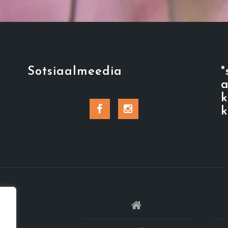
Sotsiaalmeedia
*
a
k
Facebook
Instagram
k