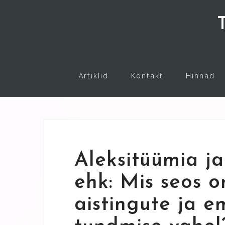
Skip
to
content
Artiklid
Kontakt
Hinnad
Aleksitüümia ja
ehk: Mis seos o
aistingute ja e