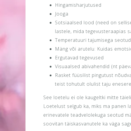
Hingamisharjutused
Jooga
Sotsiaalsed lood (need on sellis
lastele, mida tegevusteraapias s
Temperatuuri tajumisega seotu
Mäng või arutelu: Kuidas emots
Ergutavad tegevused
Visuaalsed abivahendid (nt päev
Rasket füüsilist pingutust nõud
teist tohutult olulist taju eneser
See loetelu ei ole kaugeltki mitte täieli
Loetelust selgub ka, miks ma panen la
erinevatele teadvelolekuga seotud mä
soovitan täiskasvanutele ka väga sage