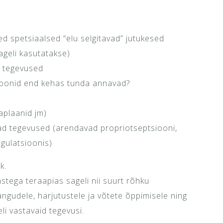
ed spetsiaalsed “elu selgitavad” jutukesed
ageli kasutatakse)
d tegevused
ioonid end kehas tunda annavad?
aplaanid jm)
vad tegevused (arendavad propriotseptsiooni,
egulatsioonis)
k.
stega teraapias sageli nii suurt rõhku
ngudele, harjutustele ja võtete õppimisele ning
li vastavaid tegevusi.