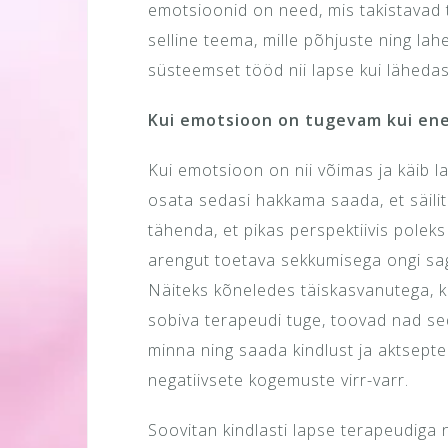
emotsioonid on need, mis takistavad 
selline teema, mille põhjuste ning la
süsteemset tööd nii lapse kui läheda
Kui emotsioon on tugevam kui ene
Kui emotsioon on nii võimas ja käib la
osata sedasi hakkama saada, et säili
tähenda, et pikas perspektiivis poleks
arengut toetava sekkumisega ongi sageli
Näiteks kõneledes täiskasvanutega, k
sobiva terapeudi tuge, toovad nad seda
minna ning saada kindlust ja aktsepte
negatiivsete kogemuste virr-varr.
Soovitan kindlasti lapse terapeudiga n