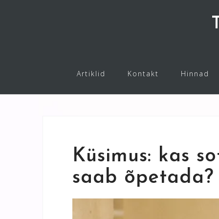
Skip
to
content
Artiklid
Kontakt
Hinnad
Küsimus: kas so
saab õpetada?