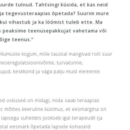
juurde tulnud. Tahtsingi küsida, et kas neid
a ja tegevusteraapias õpetada? Suurim mure
kui vihastub ja ka löömist tuleb ette. Ma
kas peaksime teenusepakkujat vahetama või
õige teenus.“
lumuste kogum, mille taustal mängivad rolli suur
eneseregulatsioonivõime, turvatunne,
ujud, keskkond ja väga palju muid elemente.
sed oskused on midagi, mida saab teraapias
es mõttes keeruline küsimus, et eesmärgina on
lapsega suheldes jookseb igal terapeudil (ja
austal eesmärk õpetada lapsele kohaseid