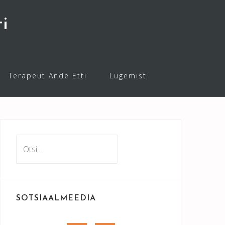
i
Terapeut Ande Etti
Lugemist
Otsi:
SOTSIAALMEEDIA