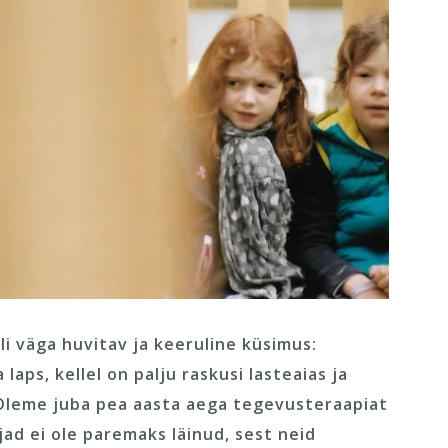
li väga huvitav ja keeruline küsimus:
aps, kellel on palju raskusi lasteaias ja
 Oleme juba pea aasta aega tegevusteraapiat
ad ei ole paremaks läinud, sest neid