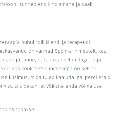
itsiooni, tunneb end kindlamana ja saab
eraapia puhul rolli kliendi ja terapeudi
täiskasvanud on varmad õppima inimestelt, kes
 klapp ja tunne, et tahaks neilt midagi üle ja
 See, kas konkreetse inimesega on selline
use küsimus, mida tuleb kaaluda igal perel eraldi.
mist, siis pakun, et võiksite anda võimaluse
aapias tehakse: