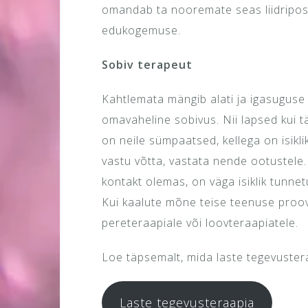
omandab ta nooremate seas liidripos
edukogemuse.
Sobiv terapeut
Kahtlemata mängib alati ja igasuguse t
omavaheline sobivus. Nii lapsed kui 
on neile sümpaatsed, kellega on isiklik
vastu võtta, vastata nende ootustele.
kontakt olemas, on väga isiklik tunnet
Kui kaalute mõne teise teenuse proovi
pereteraapiale või loovteraapiatele.
Loe täpsemalt, mida laste tegevuster
Laste tegevusteraapia