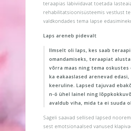
teraapias läbiviidavat toetada lastea
rehabilitatsioonisüsteemis vestlust ter
valdkondades tema lapse edasiminek
Laps areneb pidevalt
Ilmselt oli laps, kes saab teraap
omandamiseks, teraapiat alusta
võrra maas ning tema oskustes 
ka eakaaslased arenevad edasi, 
keeruline. Lapsed tajuvad ebakõ
n-ö ühel lainel ning lõppkokkuv
avaldub viha, mida ta ei suuda o
Sageli saavad sellised lapsed noorem
sest emotsionaalsed vanused klapivad