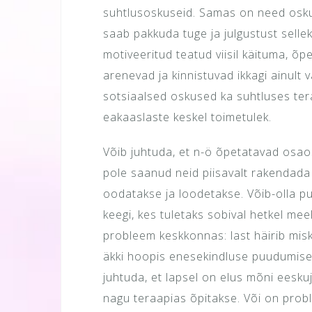
suhtlusoskuseid. Samas on need oskus
saab pakkuda tuge ja julgustust sellek
motiveeritud teatud viisil käituma, õ
arenevad ja kinnistuvad ikkagi ainult
sotsiaalsed oskused ka suhtluses ter
eakaaslaste keskel toimetulek.
Võib juhtuda, et n-ö õpetatavad osa
pole saanud neid piisavalt rakendada 
oodatakse ja loodetakse. Võib-olla p
keegi, kes tuletaks sobival hetkel me
probleem keskkonnas: last häirib misk
äkki hoopis enesekindluse puudumise
juhtuda, et lapsel on elus mõni eeskuju
nagu teraapias õpitakse. Või on pro