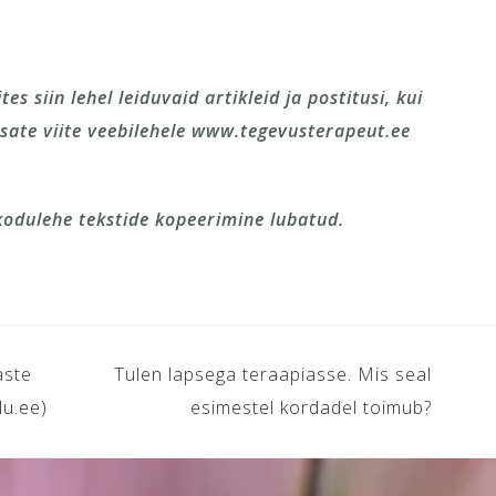
s siin lehel leiduvaid artikleid ja postitusi, kui
sate viite veebilehele www.tegevusterapeut.ee
 kodulehe tekstide kopeerimine lubatud.
aste
Tulen lapsega teraapiasse. Mis seal
lu.ee)
esimestel kordadel toimub?