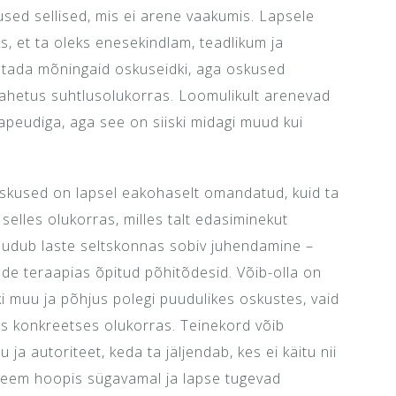
ed sellised, mis ei arene vaakumis. Lapsele
s, et ta oleks enesekindlam, teadlikum ja
petada mõningaid oskuseidki, aga oskused
 vahetus suhtlusolukorras. Loomulikult arenevad
apeudiga, aga see on siiski midagi muud kui
oskused on lapsel eakohaselt omandatud, kuid ta
selles olukorras, milles talt edasiminekut
uudub laste seltskonnas sobiv juhendamine –
elde teraapias õpitud põhitõdesid. Võib-olla on
i muu ja põhjus polegi puudulikes oskustes, vaid
s konkreetses olukorras. Teinekord võib
 ja autoriteet, keda ta jäljendab, kes ei käitu nii
bleem hoopis sügavamal ja lapse tugevad