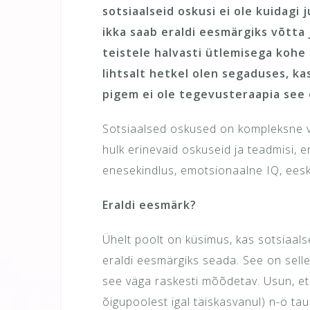
sotsiaalseid oskusi ei ole kuidagi 
ikka saab eraldi eesmärgiks võtt
teistele halvasti ütlemisega kohe 
lihtsalt hetkel olen segaduses, 
pigem ei ole tegevusteraapia see 
Sotsiaalsed oskused on kompleksne vi
hulk erinevaid oskuseid ja teadmisi, 
enesekindlus, emotsionaalne IQ, eesk
Eraldi eesmärk?
Ühelt poolt on küsimus, kas sotsiaal
eraldi eesmärgiks seada. See on sell
see väga raskesti mõõdetav. Usun, et 
õigupoolest igal täiskasvanul) n-ö t