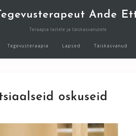
Tegevusterapeut Ande Ett
Teraapia lastele ja täiskasvanutele
Tegevusteraapia
Lapsed
Täiskasvanud
tsiaalseid oskuseid