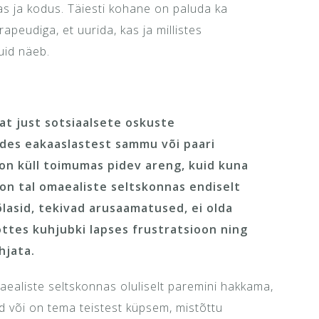
ias ja kodus. Täiesti kohane on paluda ka
apeudiga, et uurida, kas ja millistes
uid näeb.
iat just sotsiaalsete oskuste
des eakaaslastest sammu või paari
on küll toimumas pidev areng, kuid kuna
on tal omaealiste seltskonnas endiselt
lasid, tekivad arusaamatused, ei olda
õttes kuhjubki lapses frustratsioon ning
hjata.
aealiste seltskonnas oluliselt paremini hakkama,
 või on tema teistest küpsem, mistõttu