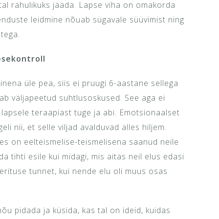
tal rahulikuks jääda. Lapse viha on omakorda
henduste leidmine nõuab sügavale süüvimist ning
stega.
sekontroll
inena üle pea, siis ei pruugi 6-aastane sellega
tab väljapeetud suhtlusoskused. See aga ei
 lapsele teraapiast tuge ja abi. Emotsionaalset
 nii, et selle viljad avalduvad alles hiljem.
es on eelteismelise-teismelisena saanud neile
 tihti esile kui midagi, mis aitas neil elus edasi
erituse tunnet, kui nende elu oli muus osas
õu pidada ja küsida, kas tal on ideid, kuidas