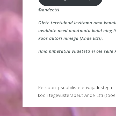
©andeetti
Olete teretulnud levitama oma kanalite
avaldate need muutmata kujul ning li
koos autori nimega (Ande Etti).
Ilma nimetatud viideteta ei ole selle
Navigeerimine
Persoon: psüühiliste erivajadustega l
kooli tegevusterapeut Ande Etti (tööe