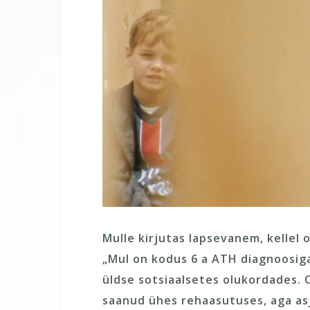
Mulle kirjutas lapsevanem, kellel o
„Mul on kodus 6 a ATH diagnoosiga l
üldse sotsiaalsetes olukordades.
saanud ühes rehaasutuses, aga asj