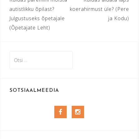
autistlikku õpilast?
koerahirmust üle? (Pere
Julgustuseks õpetajale
ja Kodu)
(Õpetajate Leht)
Otsi:
SOTSIAALMEEDIA
Facebook
Instagram