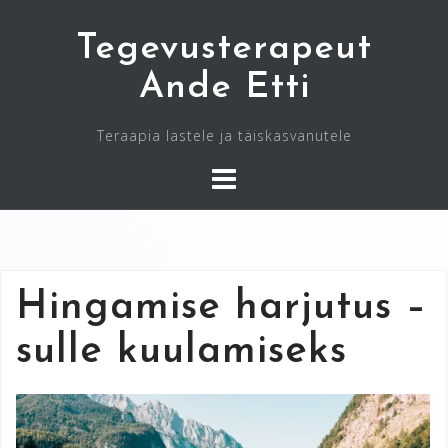
Skip
Tegevusterapeut
to
content
Ande Etti
Teraapia lastele ja täiskasvanutele
Hingamise harjutus –
sulle kuulamiseks