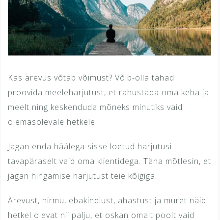
Kas ärevus võtab võimust? Võib-olla tahad
proovida meeleharjutust, et rahustada oma keha ja
meelt ning keskenduda mõneks minutiks vaid
olemasolevale hetkele.
Jagan enda häälega sisse loetud harjutusi
tavapäraselt vaid oma klientidega. Täna mõtlesin, et
jagan hingamise harjutust teie kõigiga.
Ärevust, hirmu, ebakindlust, ahastust ja muret näib
hetkel olevat nii palju, et oskan omalt poolt vaid