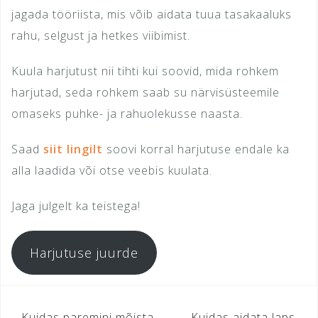
jagada tööriista, mis võib aidata tuua tasakaaluks
rahu, selgust ja hetkes viibimist.
Kuula harjutust nii tihti kui soovid, mida rohkem
harjutad, seda rohkem saab su närvisüsteemile
omaseks puhke- ja rahuolekusse naasta.
Saad
siit lingilt
soovi korral harjutuse endale ka
alla laadida või otse veebis kuulata.
Jaga julgelt ka teistega!
Harjutuse juurde
Navigeerimine
Kuidas paremini mõista
Kuidas aidata laps