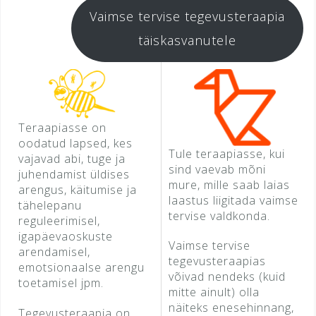
Vaimse tervise tegevusteraapia
täiskasvanutele
Teraapiasse on
oodatud lapsed, kes
Tule teraapiasse, kui
vajavad abi, tuge ja
sind vaevab mõni
juhendamist üldises
mure, mille saab laias
arengus, käitumise ja
laastus liigitada vaimse
tähelepanu
tervise valdkonda.
reguleerimisel,
igapäevaoskuste
Vaimse tervise
arendamisel,
tegevusteraapias
emotsionaalse arengu
võivad nendeks (kuid
toetamisel jpm.
mitte ainult) olla
näiteks enesehinnang,
Tegevusteraapia on