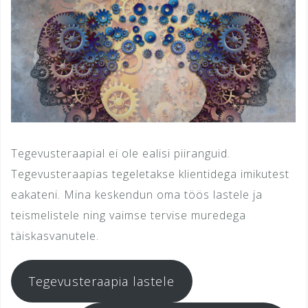
Tegevusteraapial ei ole ealisi piiranguid.
Tegevusteraapias tegeletakse klientidega imikutest
eakateni. Mina keskendun oma töös lastele ja
teismelistele ning vaimse tervise muredega
täiskasvanutele.
Tegevusteraapia lastele