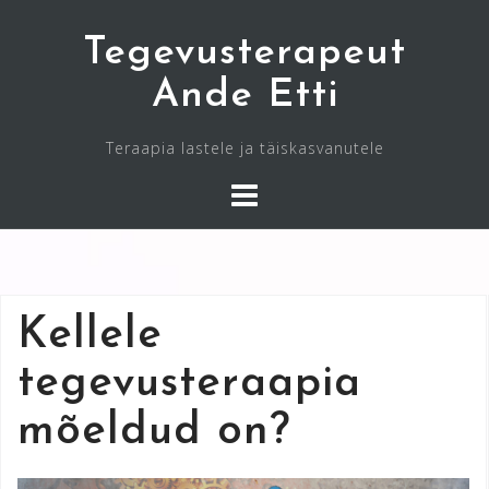
Skip
Tegevusterapeut
to
content
Ande Etti
Teraapia lastele ja täiskasvanutele
Kellele
tegevusteraapia
mõeldud on?