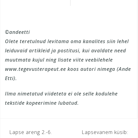
©andeetti
Olete teretulnud levitama oma kanalites siin lehel
leiduvaid artikleid ja postitusi, kui avaldate need
muutmata kujul ning lisate viite veebilehele
www.tegevusterapeut.ee koos autori nimega (Ande
Etti).
Ilma nimetatud viideteta ei ole selle kodulehe
tekstide kopeerimine lubatud.
Navigeerimine
Lapse areng 2.-6.
Lapsevanem küsib: