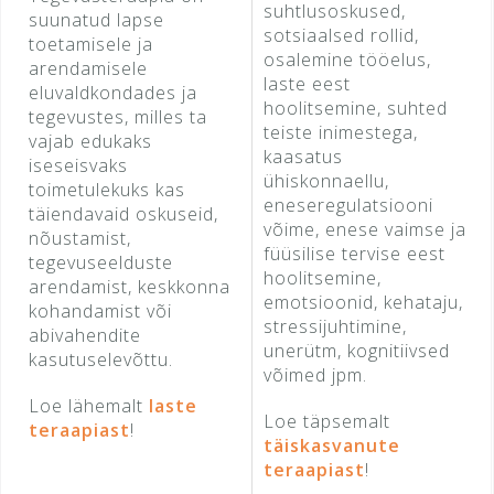
suhtlusoskused,
suunatud lapse
sotsiaalsed rollid,
toetamisele ja
osalemine tööelus,
arendamisele
laste eest
eluvaldkondades ja
hoolitsemine, suhted
tegevustes, milles ta
teiste inimestega,
vajab edukaks
kaasatus
iseseisvaks
ühiskonnaellu,
toimetulekuks kas
eneseregulatsiooni
täiendavaid oskuseid,
võime, enese vaimse ja
nõustamist,
füüsilise tervise eest
tegevuseelduste
hoolitsemine,
arendamist, keskkonna
emotsioonid, kehataju,
kohandamist või
stressijuhtimine,
abivahendite
unerütm, kognitiivsed
kasutuselevõttu.
võimed jpm.
Loe lähemalt
laste
Loe täpsemalt
teraapiast
!
täiskasvanute
teraapiast
!